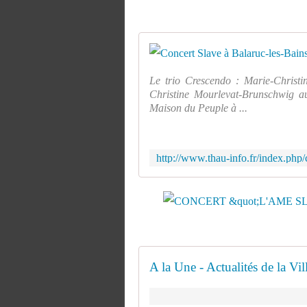
Le trio Crescendo : Marie-Christ
Christine Mourlevat-Brunschwig a
Maison du Peuple à ...
A la Une - Actualités de la Vi