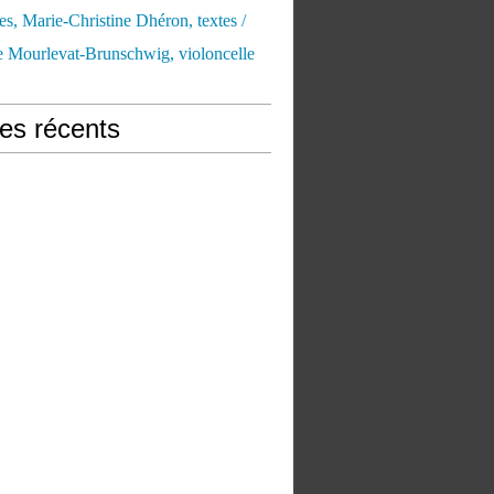
es, Marie-Christine Dhéron, textes /
e Mourlevat-Brunschwig, violoncelle
les récents