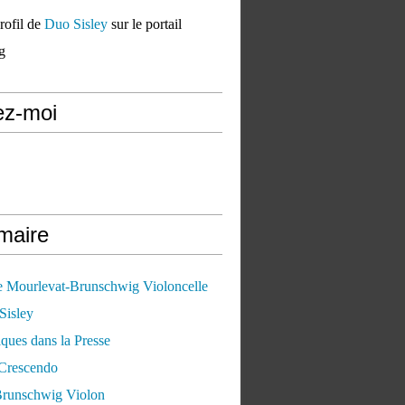
profil de
Duo Sisley
sur le portail
g
ez-moi
aire
ne Mourlevat-Brunschwig Violoncelle
Sisley
iques dans la Presse
 Crescendo
Brunschwig Violon