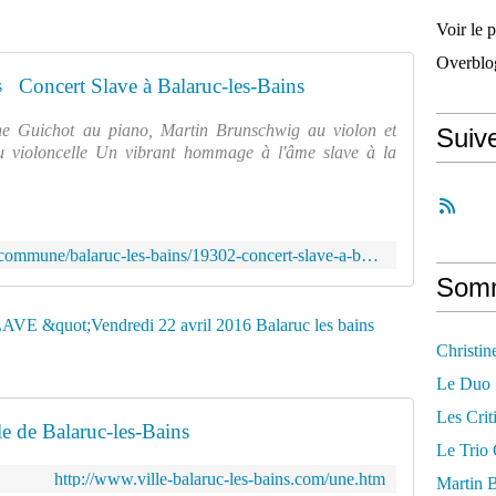
Voir le 
Overblo
Concert Slave à Balaruc-les-Bains
ine Guichot au piano, Martin Brunschwig au violon et
Suiv
u violoncelle Un vibrant hommage à l'âme slave à la
http://www.thau-info.fr/index.php/commune/balaruc-les-bains/19302-concert-slave-a-balaruc-les-bains
Somm
Christi
Le Duo 
Les Crit
lle de Balaruc-les-Bains
Le Trio
http://www.ville-balaruc-les-bains.com/une.htm
Martin 