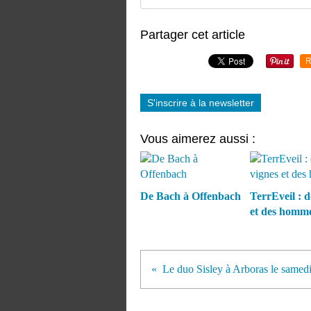
Partager cet article
R
S'inscrire à la newsletter
Vous aimerez aussi :
De Bach à Offenbach
TerrEveil : d
et des homme