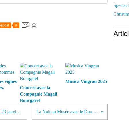
Spectacl
Christin
epost
0
Artic
es vignes
Musica Vingrau 2025
s.
Concert avec la
Compagnie Magali
Bourgarel
Le duo Sisley à Arboras le samedi 23 janvier 2016
La Nuit au Musée avec le Duo Sisley